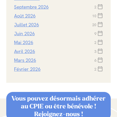
Septembre 2026
calendar_today
2
Août 2026
calendar_today
10
Juillet 2026
calendar_today
20
Juin 2026
calendar_today
9
Mai 2026
calendar_today
2
Avril 2026
calendar_today
3
Mars 2026
calendar_today
6
Février 2026
calendar_today
2
Vous pouvez désormais adhérer
au CPIE ou être bénévole !
Rejoignez-nous !