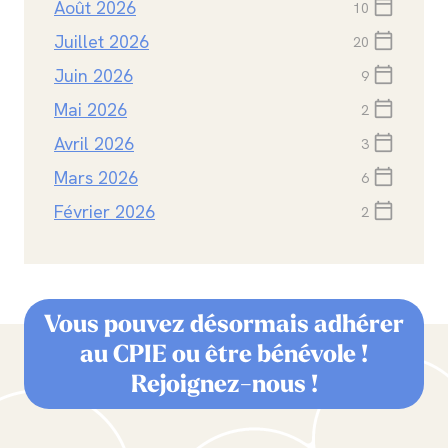
Août 2026
calendar_today
10
Juillet 2026
calendar_today
20
Juin 2026
calendar_today
9
Mai 2026
calendar_today
2
Avril 2026
calendar_today
3
Mars 2026
calendar_today
6
Février 2026
calendar_today
2
Vous pouvez désormais adhérer
au CPIE ou être bénévole !
Rejoignez-nous !