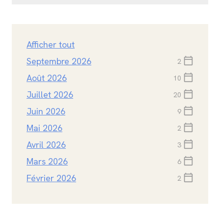
Afficher tout
Septembre 2026
calendar_today
2
Août 2026
calendar_today
10
Juillet 2026
calendar_today
20
Juin 2026
calendar_today
9
Mai 2026
calendar_today
2
Avril 2026
calendar_today
3
Mars 2026
calendar_today
6
Février 2026
calendar_today
2