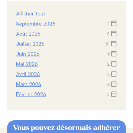
Afficher tout
Septembre 2026
calendar_today
2
Août 2026
calendar_today
10
Juillet 2026
calendar_today
20
Juin 2026
calendar_today
9
Mai 2026
calendar_today
2
Avril 2026
calendar_today
3
Mars 2026
calendar_today
6
Février 2026
calendar_today
2
Vous pouvez désormais adhérer