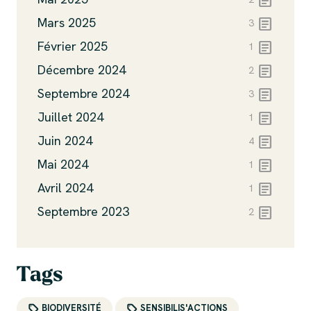
article
article
Mars 2025
3
article
Février 2025
1
article
Décembre 2024
2
article
Septembre 2024
3
article
Juillet 2024
1
article
Juin 2024
4
article
Mai 2024
1
article
Avril 2024
1
article
Septembre 2023
2
Tags
BIODIVERSITÉ
SENSIBILIS'ACTIONS