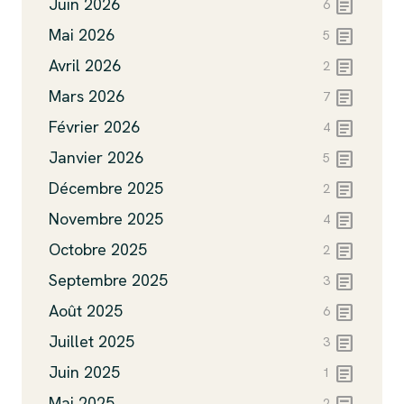
article
Juin 2026
6
article
Mai 2026
5
article
Avril 2026
2
article
Mars 2026
7
article
Février 2026
4
article
Janvier 2026
5
article
Décembre 2025
2
article
Novembre 2025
4
article
Octobre 2025
2
article
Septembre 2025
3
article
Août 2025
6
article
Juillet 2025
3
article
Juin 2025
1
Mai 2025
2