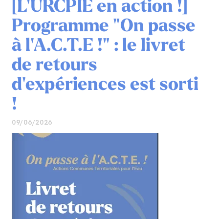
[L'URCPIE en action !]
Programme "On passe
à l'A.C.T.E !" : le livret
de retours
d'expériences est sorti
!
09/06/2026