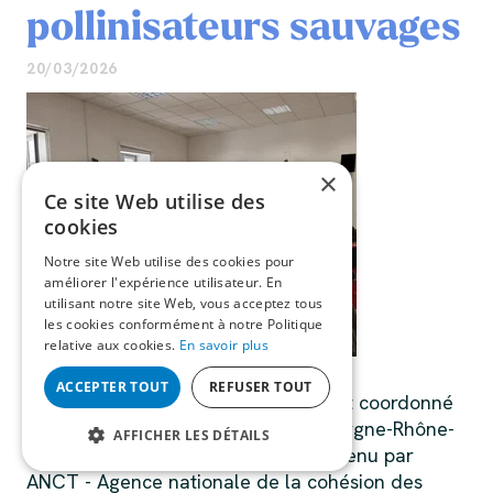
pollinisateurs sauvages
20/03/2026
×
Ce site Web utilise des
cookies
Notre site Web utilise des cookies pour
améliorer l'expérience utilisateur. En
utilisant notre site Web, vous acceptez tous
les cookies conformément à notre Politique
relative aux cookies.
En savoir plus
ACCEPTER TOUT
REFUSER TOUT
Polliniz'acteurs, est un projet porté et coordonné
par l'Union Régionale des CPIE Auvergne-Rhône-
AFFICHER LES DÉTAILS
Alpes et l'URCPIE d'Occitanie et soutenu par
ANCT - Agence nationale de la cohésion des