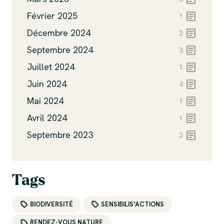
article
Février 2025
1
article
Décembre 2024
2
article
Septembre 2024
3
article
Juillet 2024
1
article
Juin 2024
4
article
Mai 2024
1
article
Avril 2024
1
article
Septembre 2023
2
Tags
BIODIVERSITÉ
SENSIBILIS'ACTIONS
RENDEZ-VOUS NATURE