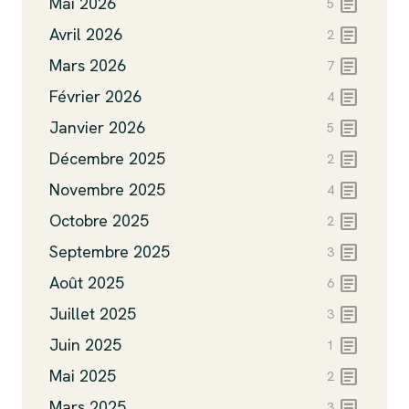
article
Mai 2026
5
article
Avril 2026
2
article
Mars 2026
7
article
Février 2026
4
article
Janvier 2026
5
article
Décembre 2025
2
article
Novembre 2025
4
article
Octobre 2025
2
article
Septembre 2025
3
article
Août 2025
6
article
Juillet 2025
3
article
Juin 2025
1
article
Mai 2025
2
article
Mars 2025
3