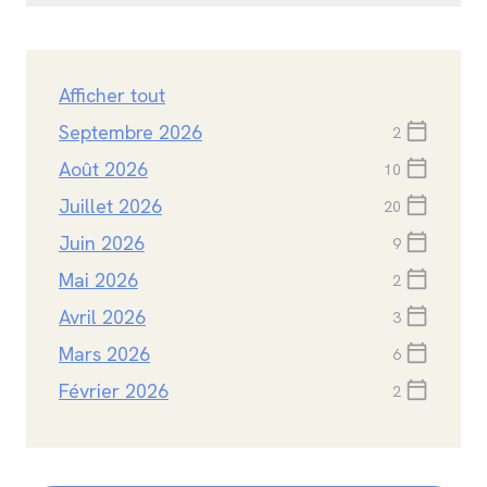
Afficher tout
Septembre 2026
calendar_today
2
Août 2026
calendar_today
10
Juillet 2026
calendar_today
20
Juin 2026
calendar_today
9
Mai 2026
calendar_today
2
Avril 2026
calendar_today
3
Mars 2026
calendar_today
6
Février 2026
calendar_today
2