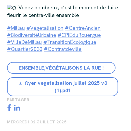
Venez nombreux, c’est le moment de faire
fleurir le centre-ville ensemble !
#Millau
#Végétalisation
#CentreAncien
#BiodiversitéUrbaine
#CPIEduRouergue
#VilleDeMillau
#TransitionÉcologique
#Quartier2030
#Contratdeville
ENSEMBLE,VÉGÉTALISONS LA RUE !
flyer vegetalisation juillet 2025 v3
(1).pdf
PARTAGER
MERCREDI 02 JUILLET 2025