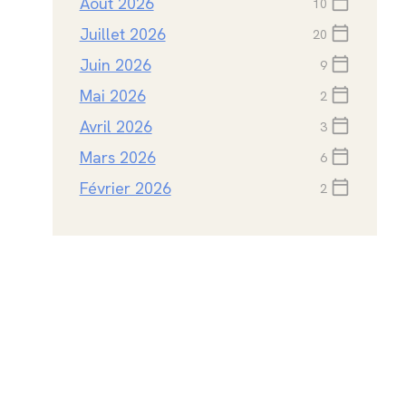
Août 2026
calendar_today
10
Juillet 2026
calendar_today
20
Juin 2026
calendar_today
9
Mai 2026
calendar_today
2
Avril 2026
calendar_today
3
Mars 2026
calendar_today
6
Février 2026
calendar_today
2