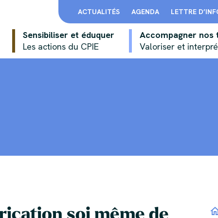
ACTUALITÉS
AGENDA
LETTRE D’IN
Sensibiliser et éduquer
Accompagner nos t
Les actions du CPIE
Valoriser et interpré
brication soi même de
ho