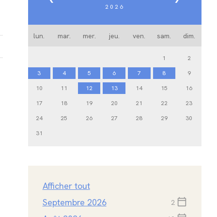
2026
lun.
mar.
mer.
jeu.
ven.
sam.
dim.
1
2
3
4
5
6
7
8
9
10
11
12
13
14
15
16
17
18
19
20
21
22
23
24
25
26
27
28
29
30
31
Afficher tout
Septembre 2026
calendar_today
2