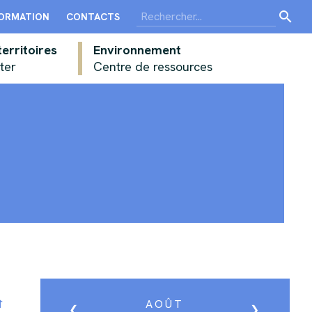
FORMATION
CONTACTS
erritoires
Environnement
ter
Centre de ressources
me
AOÛT
❮
❯