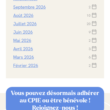
Septembre 2026
calendar_today
2
Août 2026
calendar_today
10
Juillet 2026
calendar_today
20
Juin 2026
calendar_today
9
Mai 2026
calendar_today
2
Avril 2026
calendar_today
3
Mars 2026
calendar_today
6
Février 2026
calendar_today
2
Vous pouvez désormais adhérer
au CPIE ou être bénévole !
Rejoignez-nous !