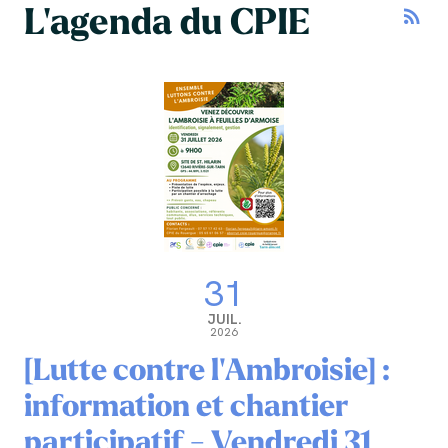
L'agenda du CPIE
rss_feed
31
JUIL.
2026
[Lutte contre l'Ambroisie] :
information et chantier
participatif - Vendredi 31