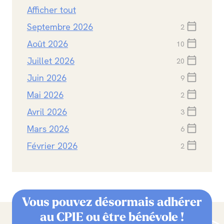
Afficher tout
Septembre 2026
calendar_today
2
Août 2026
calendar_today
10
Juillet 2026
calendar_today
20
Juin 2026
calendar_today
9
Mai 2026
calendar_today
2
Avril 2026
calendar_today
3
Mars 2026
calendar_today
6
Février 2026
calendar_today
2
Vous pouvez désormais adhérer
au CPIE ou être bénévole !