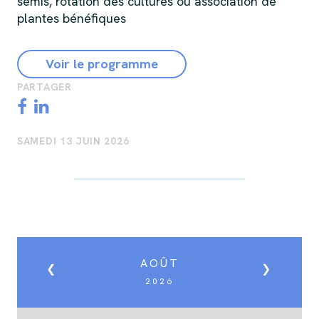
semis, rotation des cultures ou association de
plantes bénéfiques
Voir le programme
PARTAGER
SAMEDI 13 JUIN 2026
AOÛT
❮
❯
2026