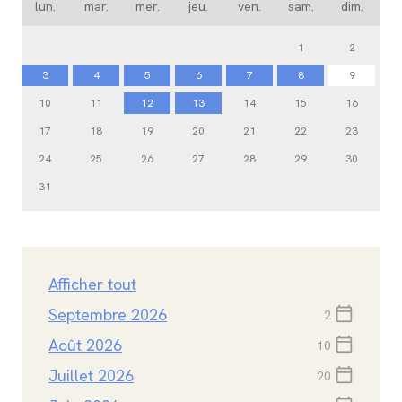
lun.
mar.
mer.
jeu.
ven.
sam.
dim.
1
2
3
4
5
6
7
8
9
10
11
12
13
14
15
16
17
18
19
20
21
22
23
24
25
26
27
28
29
30
31
Afficher tout
Septembre 2026
calendar_today
2
Août 2026
calendar_today
10
Juillet 2026
calendar_today
20