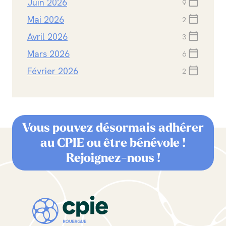
Juin 2026
calendar_today
9
Mai 2026
calendar_today
2
Avril 2026
calendar_today
3
Mars 2026
calendar_today
6
Février 2026
calendar_today
2
Vous pouvez désormais adhérer
au CPIE ou être bénévole !
Rejoignez-nous !