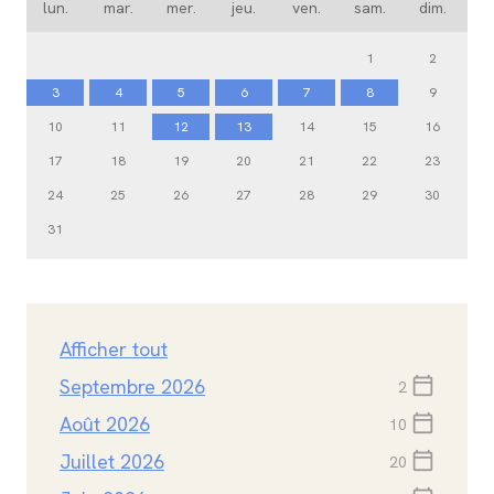
lun.
mar.
mer.
jeu.
ven.
sam.
dim.
1
2
3
4
5
6
7
8
9
10
11
12
13
14
15
16
17
18
19
20
21
22
23
24
25
26
27
28
29
30
31
Afficher tout
Septembre 2026
calendar_today
2
Août 2026
calendar_today
10
Juillet 2026
calendar_today
20