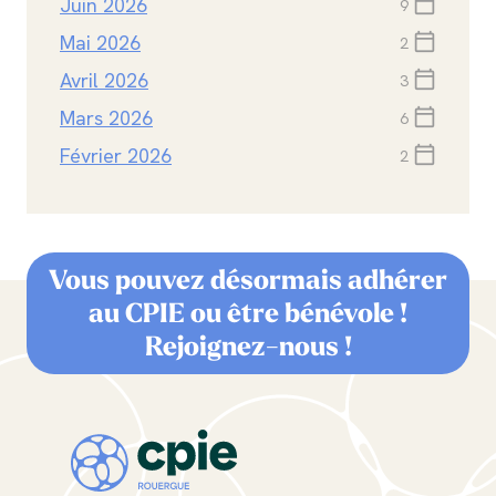
Juin 2026
calendar_today
9
Mai 2026
calendar_today
2
Avril 2026
calendar_today
3
Mars 2026
calendar_today
6
Février 2026
calendar_today
2
Vous pouvez désormais adhérer
au CPIE ou être bénévole !
Rejoignez-nous !