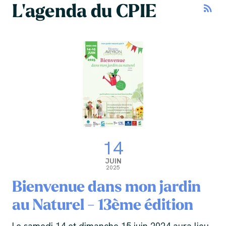
L'agenda du CPIE
rss_feed
14
JUIN
2025
Bienvenue dans mon jardin
au Naturel - 13ème édition
Le samedi 14 et dimanche 15 juin 2024 aura lieu