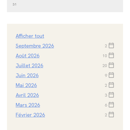
31
Afficher tout
Septembre 2026
calendar_today
2
Août 2026
calendar_today
10
Juillet 2026
calendar_today
20
Juin 2026
calendar_today
9
Mai 2026
calendar_today
2
Avril 2026
calendar_today
3
Mars 2026
calendar_today
6
Février 2026
calendar_today
2